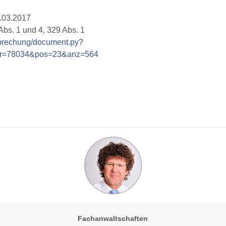
2.03.2017
bs. 1 und 4, 329 Abs. 1
tsprechung/document.py?
nr=78034&pos=23&anz=564
Fachanwaltschaften