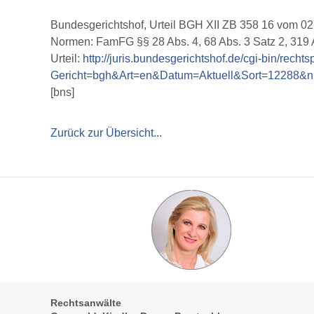
Bundesgerichtshof, Urteil BGH XII ZB 358 16 vom 0
Normen: FamFG §§ 28 Abs. 4, 68 Abs. 3 Satz 2, 319 A
Urteil:
http://juris.bundesgerichtshof.de/cgi-bin/rech
Gericht=bgh&Art=en&Datum=Aktuell&Sort=12288&
[bns]
Zurück zur Übersicht...
Rechtsanwälte