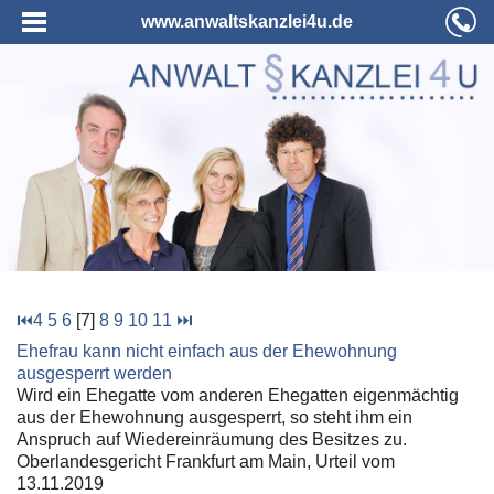
www.anwaltskanzlei4u.de
⏮
4
5
6
[7]
8
9
10
11
⏭
Ehefrau kann nicht einfach aus der Ehewohnung
ausgesperrt werden
Wird ein Ehegatte vom anderen Ehegatten eigenmächtig
aus der Ehewohnung ausgesperrt, so steht ihm ein
Anspruch auf Wiedereinräumung des Besitzes zu.
Oberlandesgericht Frankfurt am Main, Urteil vom
13.11.2019